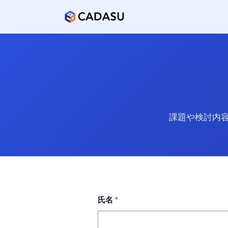
課題や検討内
氏名
*